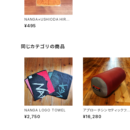
NANGA×USHIODA HIROA
KI STICKER (DOWN JKT)
¥495
同じカテゴリの商品
NANGA LOGO TOWEL
アプローチシンセティックファ
イバー800
¥2,750
¥16,280