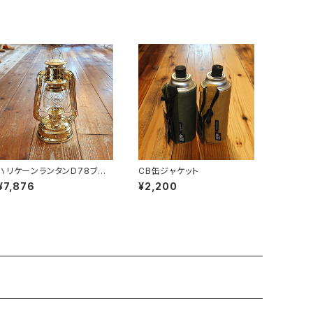
ハリケーンランタンD78ブラ
CB缶ジャケット
ス
¥7,876
¥2,200