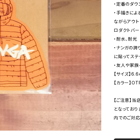
・定番のダウ
・手描きによ
ながらアウト
ロダクトバー
・耐水、耐光
・ナンガの誇
に貼ってステ
・友人や家族
【サイズ】6.6
【カラー】OTR
【ご注意】当
となっており
内でのご対応