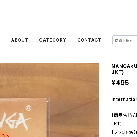
E
ABOUT
CATEGORY
CONTACT
NANGA×U
JKT)
¥495
Internatio
【商品名】NAN
JKT)
【ブランド名】