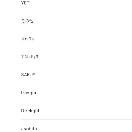
YETI
その他
ＫｏＲｕ
ΣＮ+F/9
SAKU*
trangia
Deelight
asobito