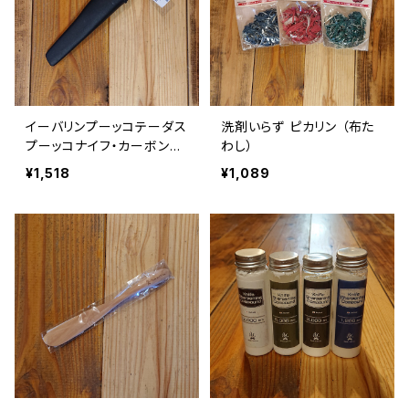
イーバリンプーッコテーダス
洗剤いらず ピカリン （布た
プーッコナイフ・カーボンス
わし）
チール
¥1,518
¥1,089