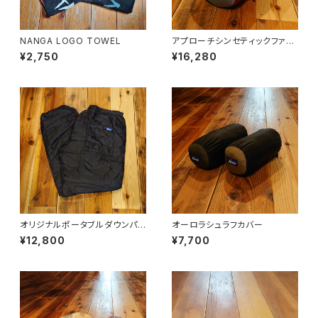
NANGA LOGO TOWEL
アプローチシンセティックファイ
バー800
¥2,750
¥16,280
オリジナルポータブルダウンパン
オーロラシュラフカバー
ツ
¥12,800
¥7,700