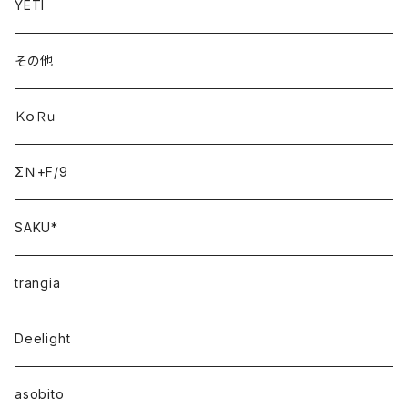
YETI
その他
ＫｏＲｕ
ΣＮ+F/9
SAKU*
trangia
Deelight
asobito