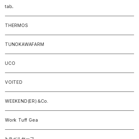
tab．
THERMOS
TUNOKAWAFARM
UCO
VOITED
WEEKEND(ER)＆Co.
Work Tuff Gea
トラベルセーフ