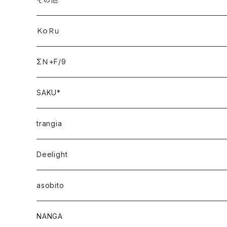
ＫｏＲｕ
ΣＮ+F/9
SAKU*
trangia
Deelight
asobito
NANGA