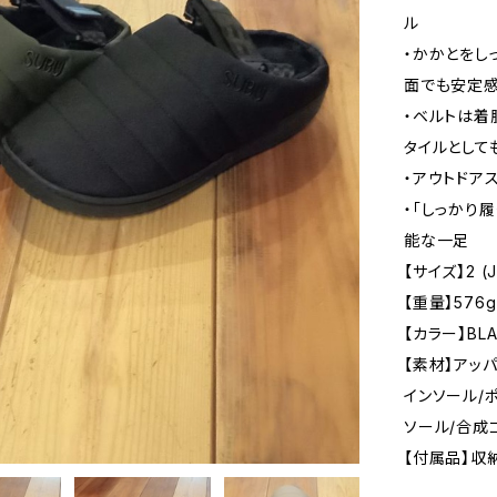
ル
・かかとをし
面でも安定感
・ベルトは着
タイルとして
・アウトドア
・「しっかり
能な一足
【サイズ】2 (J
【重量】576g
【カラー】BLA
【素材】アッ
インソール/
ソール/合成
【付属品】収