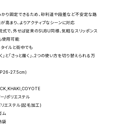
っかり固定できるため、砂利道や段差など不安定な路
が高まり、よりアクティブなシーンに対応
脱式で、外せば従来のSUBU同様、気軽なスリッポンス
も使用可能
スタイルと街中でも
履く」と「さっと履く」、2つの使い方を切り替えられる万
P26-27.5cm)
CK,KHAKI,COYOTE
パー/ポリエステル
ポリエステル(起毛加工)
ゴム
納袋