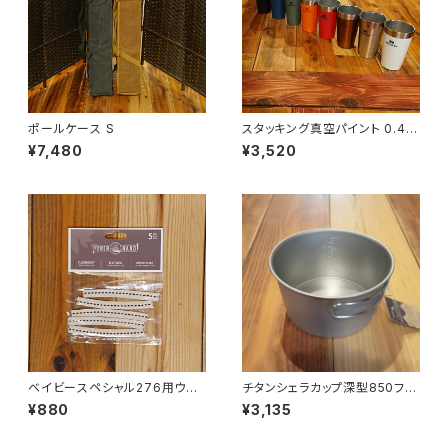
ポールケース S
スタッキング真空パイント 0.47
L
¥7,480
¥3,520
ベイビースペシャル276用ウィッ
チタンシェラカップ深型850フォ
ク 5本ｾｯﾄ
ールドハンドル(メモリ付)
¥880
¥3,135