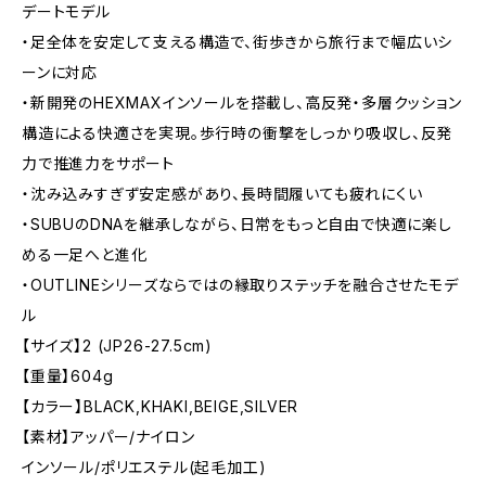
デートモデル
・足全体を安定して支える構造で、街歩きから旅行まで幅広いシ
ーンに対応
・新開発のHEXMAXインソールを搭載し、高反発・多層クッション
構造による快適さを実現。歩行時の衝撃をしっかり吸収し、反発
力で推進力をサポート
・沈み込みすぎず安定感があり、長時間履いても疲れにくい
・SUBUのDNAを継承しながら、日常をもっと自由で快適に楽し
める一足へと進化
・OUTLINEシリーズならではの縁取りステッチを融合させたモデ
ル
【サイズ】2 (JP26-27.5cm)
【重量】604g
【カラー】BLACK,KHAKI,BEIGE,SILVER
【素材】アッパー/ナイロン
インソール/ポリエステル(起毛加工)