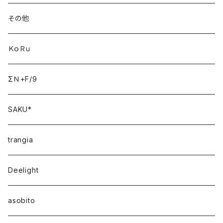
その他
ＫｏＲｕ
ΣＮ+F/9
SAKU*
trangia
Deelight
asobito