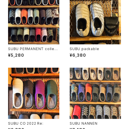
SUBU PERMANENT collecti
SUBU packable
on
¥5,280
¥6,380
SUBU CO 2022 Re:
SUBU NANNEN