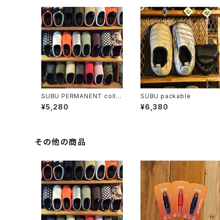
SUBU PERMANENT colle
SUBU packable
ction
¥5,280
¥6,380
その他の商品