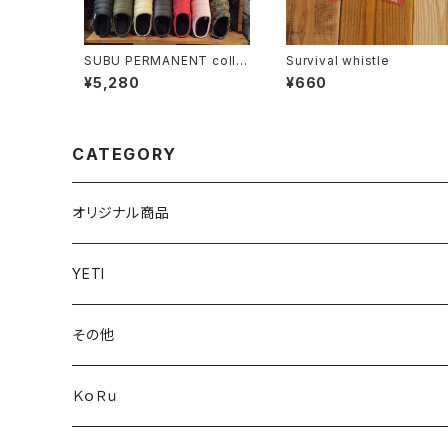
SUBU PERMANENT colle
Survival whistle
ction
¥5,280
¥660
CATEGORY
オリジナル商品
YETI
その他
ＫｏＲｕ