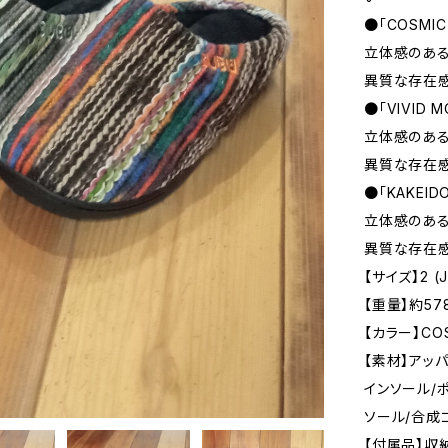
●「COSMI
立体感のある
異質な存在
●「VIVID
立体感のある
異質な存在
●「KAKEI
立体感のある
異質な存在
【サイズ】2 (J
【重量】約57
【カラー】COSM
【素材】アッ
インソール/
ソール/合成
【付属品】収