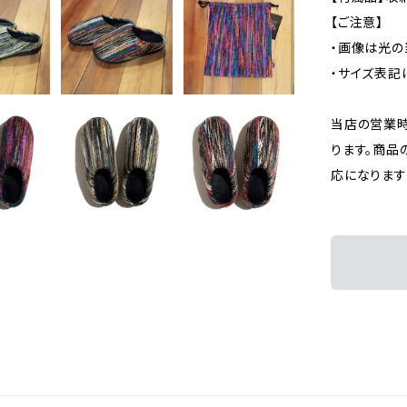
【ご注意】
・画像は光の
・サイズ表記
当店の営業時
ります。商品
応になります