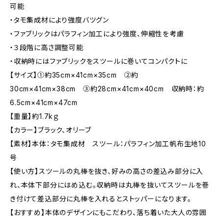
可能
・タモ集成材により強度バツグン
・ファブリックはパラフィン加工により強度、伸縮性を考慮
・３段階に高さ調整可能
・収納時にはファブリックをスツールに巻いてコンパクトに
【サイズ】①約35cm×41cm×35cm ②約
30cm×41cm×38cm ③約28cm×41cm×40cm 収納時：約
6.5cm×41cm×47cm
【重量】約1.7kｇ
【カラー】ブラック、オリーブ
【素材】本体：タモ集成材 スツール：パラフィン加工帆布生地10
号
【使い方】スツールの丸棒を抜き、好みの高さの差込み部分に入
れ、本体下部分にはめ込む。収納時は丸棒を抜いてスツールを巻
き付けて差込部分に丸棒を入れるとストッパーになります。
【おすすめ】本体のデザインにもこだわり、落ち着いた大人の雰囲