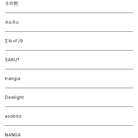
その他
ＫｏＲｕ
ΣＮ+F/9
SAKU*
trangia
Deelight
asobito
NANGA