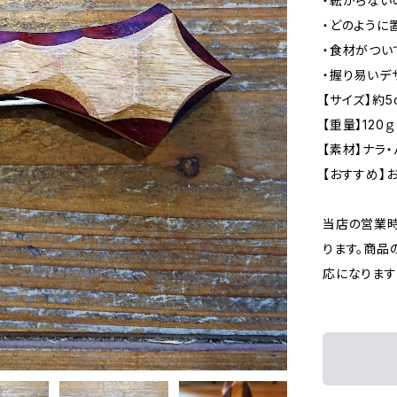
・転がらない
・どのように
・食材がつい
・握り易いデ
【サイズ】約5
【重量】120ｇ
【素材】ナラ・
【おすすめ】
当店の営業時
ります。商品
応になります