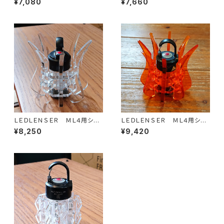
¥7,080
¥7,660
ＬＥＤＬＥＮＳＥＲ ＭＬ４用シェ
ＬＥＤＬＥＮＳＥＲ ＭＬ４用シェ
ード 影花
ード 影花カラー
¥8,250
¥9,420