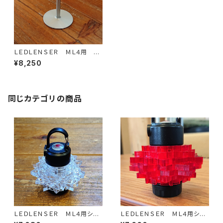
ＬＥＤＬＥＮＳＥＲ ＭＬ４用 グ
ラス型スタンド
¥8,250
同じカテゴリの商品
ＬＥＤＬＥＮＳＥＲ ＭＬ４用シェ
ＬＥＤＬＥＮＳＥＲ ＭＬ４用シェ
ード
ード カラー