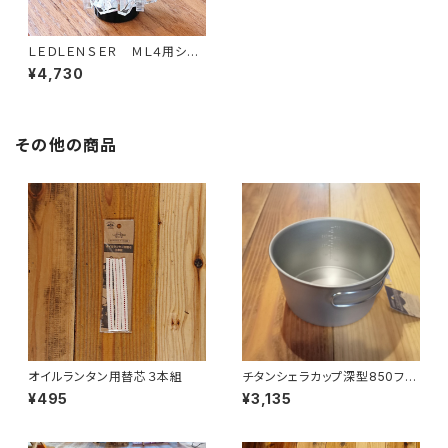
ＬＥＤＬＥＮＳＥＲ ＭＬ４用シェ
ード 幻光
¥4,730
その他の商品
オイルランタン用替芯３本組
チタンシェラカップ深型850フォ
ールドハンドル(メモリ付)
¥495
¥3,135