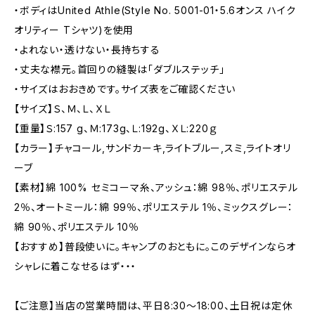
・ボディはUnited Athle(Style No. 5001-01・5.6オンス ハイク
オリティー Tシャツ)を使用
・よれない・透けない・長持ちする
・丈夫な襟元。首回りの縫製は「ダブルステッチ」
・サイズはおおきめです。サイズ表をご確認ください
【サイズ】Ｓ、Ｍ、Ｌ、ＸＬ
【重量】Ｓ:157 g、Ｍ:173g、Ｌ:192g、ＸＬ:220ｇ
【カラー】チャコール,サンドカーキ,ライトブルー,スミ,ライトオリ
ーブ
【素材】綿 100% セミコーマ糸、アッシュ：綿 98％、ポリエステル
2％、オートミール：綿 99％、ポリエステル 1％、ミックスグレー：
綿 90％、ポリエステル 10％
【おすすめ】普段使いに。キャンプのおともに。このデザインならオ
シャレに着こなせるはず・・・
【ご注意】当店の営業時間は、平日8:30～18:00、土日祝は定休