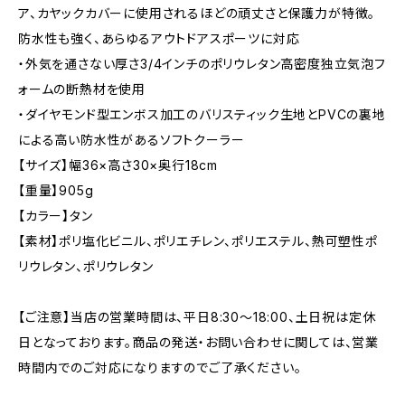
ア、カヤックカバーに使用されるほどの頑丈さと保護力が特徴。
防水性も強く、あらゆるアウトドアスポーツに対応
・外気を通さない厚さ3/4インチのポリウレタン高密度独立気泡フ
ォームの断熱材を使用
・ダイヤモンド型エンボス加工のバリスティック生地とPVCの裏地
による高い防水性があるソフトクーラー
【サイズ】幅36×高さ30×奥行18cm
【重量】905g
【カラー】タン
【素材】ポリ塩化ビニル、ポリエチレン、ポリエステル、熱可塑性ポ
リウレタン、ポリウレタン
【ご注意】当店の営業時間は、平日8:30～18:00、土日祝は定休
日となっております。商品の発送・お問い合わせに関しては、営業
時間内でのご対応になりますのでご了承ください。