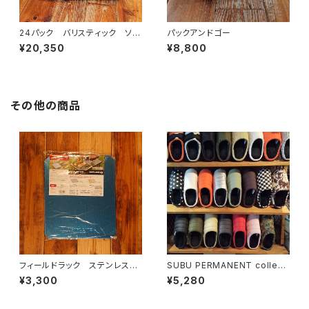
24パック バリスティック ソフ
パックアンドゴー
トクーラー
¥20,350
¥8,800
その他の商品
フィールドラック ステンレス天
SUBU PERMANENT collecti
板 ハーフ
on
¥3,300
¥5,280