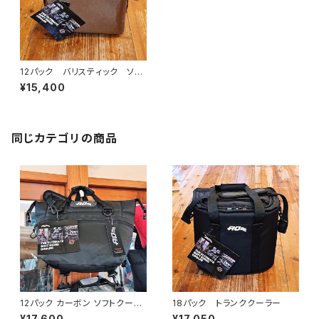
12パック バリスティック ソフ
トクーラー
¥15,400
同じカテゴリの商品
12パック カーボン ソフトクーラ
18パック トランククーラー
ー
¥17,600
¥17,050