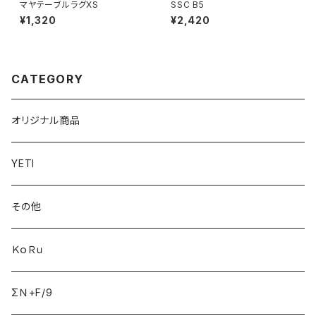
マヤテーブルラグXS
SSC B5
¥1,320
¥2,420
CATEGORY
オリジナル商品
YETI
その他
ＫｏＲｕ
ΣＮ+F/9