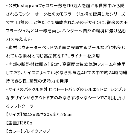
・公式Instagramフォロワー数を110万人を超える世界中から愛
されるモッシーオーク社のカモフラージュ柄を使用したシリーズ
です。自然の土と色だけで構成されたそのデザインは、従来のカモ
フラージュ柄とは一線を画し、ハンターへ自然の環境に溶け込む
力を与えます。
・素材はウォーターベッドや地面に設置するプールなどにも使わ
れている素材と同じ高品質なTPUライナーを採用
・内部の断熱材は厚み1.9cm、高密度の独立気泡フォームを使用
しており、サイズによっては氷なら外気温49℃の中で約24時間維
持できる程、驚異の保冷力を発揮
・サイドのバックルを外せばトートバッグのシルエットに。シンプル
なデザインからアウトドアのみならず様々なシーンでご利用頂け
るソフトクーラー
【サイズ】幅43×高さ30×奥行25cm
【重量】1360g
【カラー】ブレイクアップ