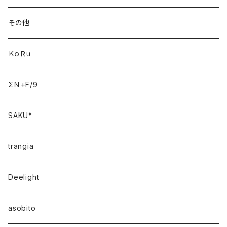
その他
ＫｏＲｕ
ΣＮ+F/9
SAKU*
trangia
Deelight
asobito