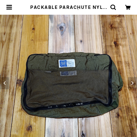
PACKABLE PARACHUTE NYLO
N PACKING BAG L | THE MANI
ANS