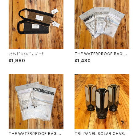
ﾜｯｸｽﾄﾞｷｬﾝﾊﾞｽ ﾎﾟｰﾁ
THE WATERPROOF BAG M
-PACK2-
¥1,980
¥1,430
THE WATERPROOF BAG L -
TRI-PANEL SOLAR CHARG