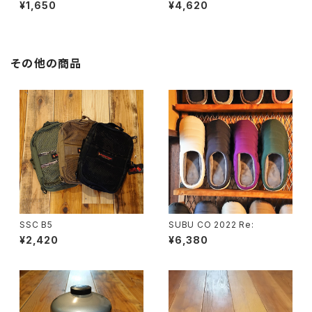
PACK2-
ED LED LIGHT
¥1,650
¥4,620
その他の商品
SSC B5
SUBU CO 2022 Re:
¥2,420
¥6,380