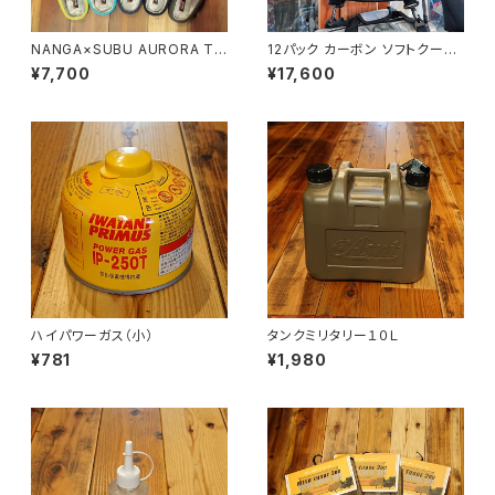
NANGA×SUBU AURORA TE
12パック カーボン ソフトクーラ
X WINTER SANDAL
ー
¥7,700
¥17,600
ハイパワーガス（小）
タンクミリタリー１０Ｌ
¥781
¥1,980