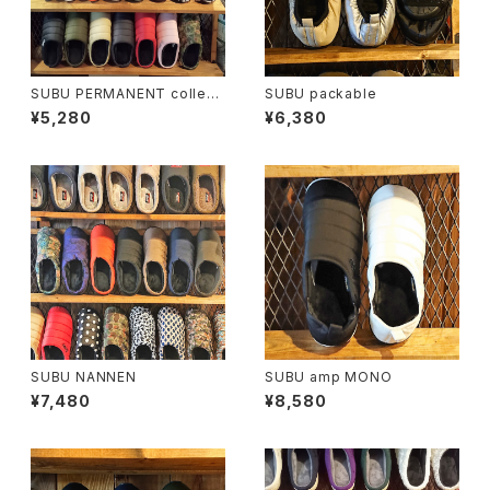
SUBU PERMANENT collecti
SUBU packable
on
¥5,280
¥6,380
SUBU NANNEN
SUBU amp MONO
¥7,480
¥8,580