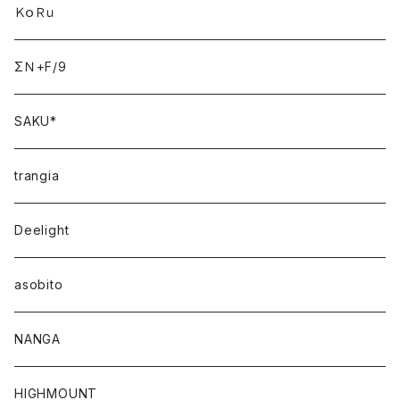
ＫｏＲｕ
ΣＮ+F/9
SAKU*
trangia
Deelight
asobito
NANGA
HIGHMOUNT