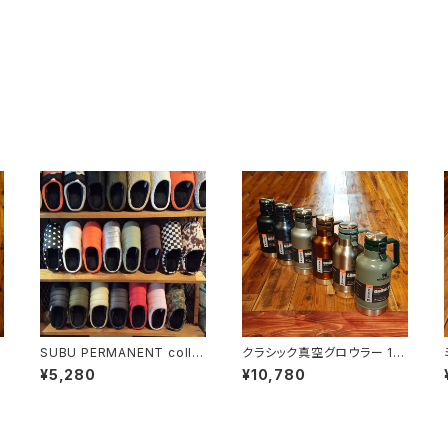
SUBU PERMANENT colle
クラシック真空グロウラー 1.9
ction
L
¥5,280
¥10,780