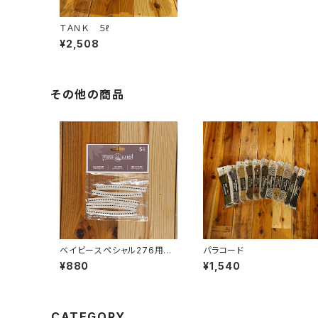
ＴＡＮＫ ５ℓ
¥2,508
その他の商品
ベイビースペシャル276用ウ
パラコード
ィック 5本ｾｯﾄ
¥880
¥1,540
CATEGORY