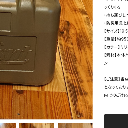
っくりくる
・持ち運びし
・防災用具と
【サイズ】19.5
【重量】約95
【カラー】ミ
【素材】本体
ン
【ご注意】当
となっており
内でのご対応