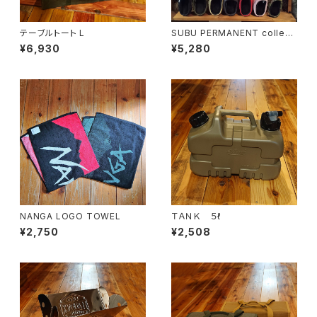
テーブルトート L
SUBU PERMANENT collecti
on
¥6,930
¥5,280
NANGA LOGO TOWEL
ＴＡＮＫ ５ℓ
¥2,750
¥2,508