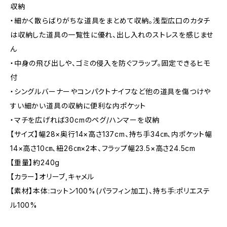
収納
・細かく散らばりがちな道具をまとめて収納。浅型広口のカタチ
は収納した道具の一覧性に優れ、出し入れのストレスを感じませ
ん
・中身の飛び出しや、ゴミの侵入を防ぐフラップ。固定できるヒモ
付
・シングルバーナーやコンパクトナイフなど他の道具を傷つけや
すい細かい道具の収納に便利な内ポケット
・マチを広げれば30cmのペグ/ハンマーを収納
【サイズ】幅28×奥行14×高さ137cm、持ち手34㎝、内ポケット幅
14×高さ10㎝、紐26㎝×2本、フラップ幅23.5×高さ24.5cm
【重量】約240g
【カラー】オリーブ,キャメル
【素材】本体:コットン100%(パラフィン加工)、持ち手:ポリエステ
ル100%