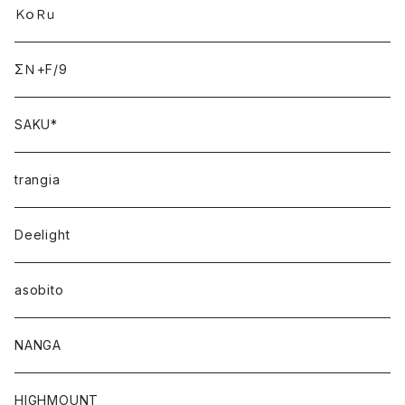
ＫｏＲｕ
ΣＮ+F/9
SAKU*
trangia
Deelight
asobito
NANGA
HIGHMOUNT