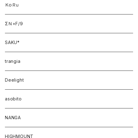
ＫｏＲｕ
ΣＮ+F/9
SAKU*
trangia
Deelight
asobito
NANGA
HIGHMOUNT