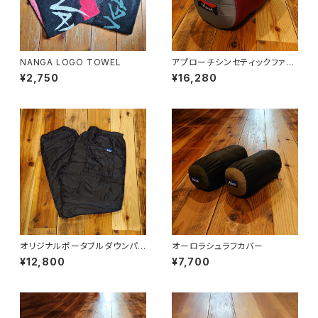
NANGA LOGO TOWEL
アプローチシンセティックファイ
バー800
¥2,750
¥16,280
オリジナルポータブルダウンパン
オーロラシュラフカバー
ツ
¥12,800
¥7,700