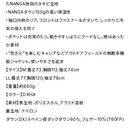
たNANGA独自のタキビ生地
・NANGAダウン150gの高い保温性
・袖口内側のリブ、フロントはファスナー＆ボタンで、しっかりと冷
気の侵入を防ぐ
・ポケットは充実の5つ。動きやすいようにフードなし。襟はあった
か素材
・”焚き火”を楽しむキャンプなどアウトドアフィールドの無敵多機
能ジャケット。使いやすさを追求
【サイズ】M:着丈73,胸囲112,袖丈74cm
LL:着丈77,胸囲120,袖丈78cm
【重量】約860g
【カラー】D.KHA
【素材】表生地：ポリエステル,アラミド混紡
裏生地：ナイロン
ダウン:DX/スペイン産ダックダウン90%,フェザー10%(760FP)