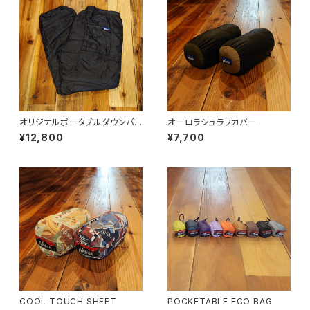
オリジナルポータブルダウンパン
オーロラシュラフカバー
ツ
¥12,800
¥7,700
COOL TOUCH SHEET
POCKETABLE ECO BAG