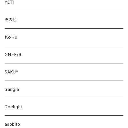
YETI
その他
ＫｏＲｕ
ΣＮ+F/9
SAKU*
trangia
Deelight
asobito