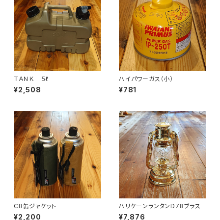
ＴＡＮＫ ５ℓ
ハイパワーガス（小）
¥2,508
¥781
CB缶ジャケット
ハリケーンランタンD78ブラス
¥2,200
¥7,876