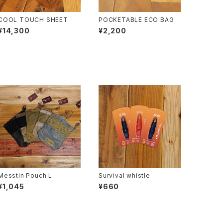
COOL TOUCH SHEET
POCKETABLE ECO BAG
¥14,300
¥2,200
Messtin Pouch L
Survival whistle
¥1,045
¥660