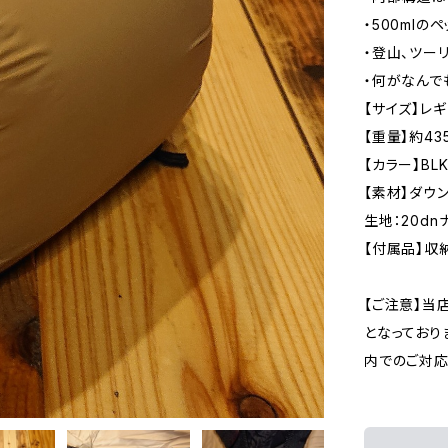
・500ml
・登山、ツー
・何がなんで
【サイズ】レギ
【重量】約43
【カラー】BL
【素材】ダウン
生地：20dn
【付属品】収
【ご注意】当
となっており
内でのご対応