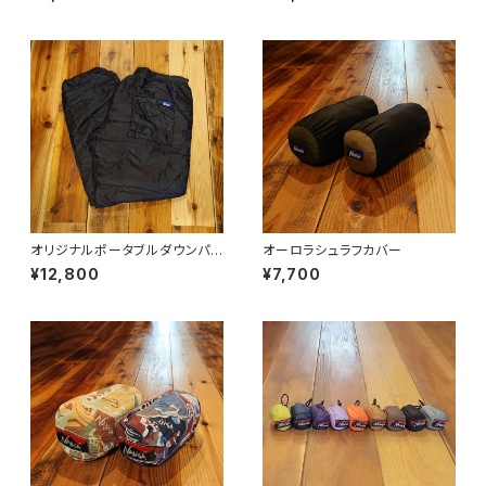
オリジナルポータブルダウンパン
オーロラシュラフカバー
ツ
¥12,800
¥7,700