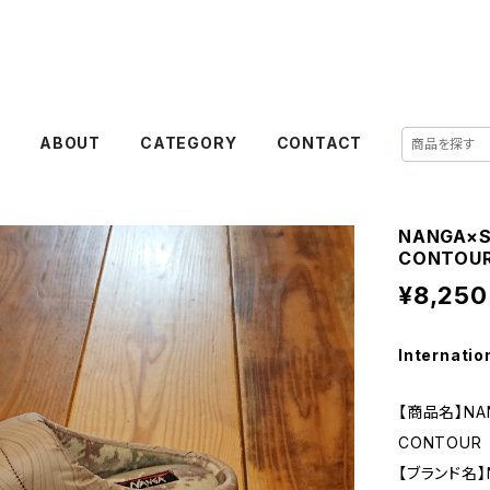
E
ABOUT
CATEGORY
CONTACT
NANGA×S
CONTOU
¥8,250
Internatio
【商品名】NAN
CONTOUR
【ブランド名】