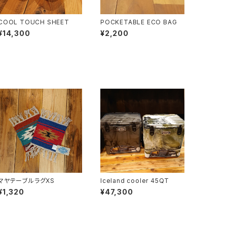
COOL TOUCH SHEET
POCKETABLE ECO BAG
¥14,300
¥2,200
マヤテーブルラグXS
Iceland cooler 45QT
¥1,320
¥47,300