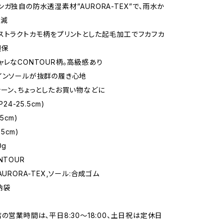
ンガ独自の防水透湿素材”AURORA-TEX”で、雨水か
軽減
ストラクトカモ柄をプリントとした起毛加工でフカフカ
担保
ャレなCONTOUR柄。高級感あり
インソールが抜群の履き心地
シーン、ちょっとしたお買い物などに
P24-25.5cm)
.5cm)
.5cm)
0g
NTOUR
AURORA-TEX,ソール:合成ゴム
納袋
店の営業時間は、平日8:30～18:00、土日祝は定休日