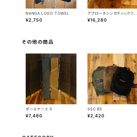
NANGA LOGO TOWEL
アプローチシンセティックファ
イバー800
¥2,750
¥16,280
その他の商品
ポールケース S
SSC B5
¥7,480
¥2,420