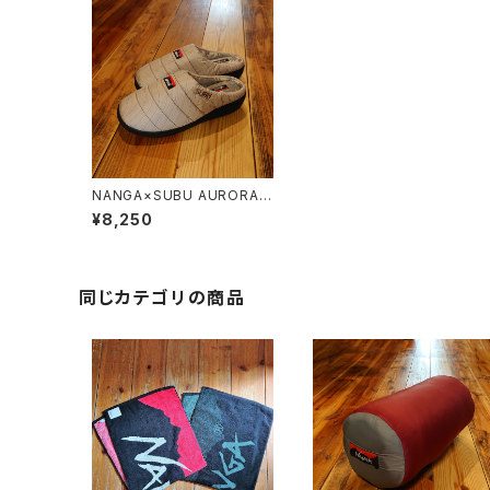
NANGA×SUBU AURORA
TEX WINTER SANDAL CO
¥8,250
NTOUR
同じカテゴリの商品