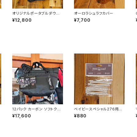
オリジナルポータブルダウン
オーロラシュラフカバー
パンツ
¥12,800
¥7,700
12パック カーボン ソフトクー
ベイビースペシャル276用ウ
ラー
ィック 5本ｾｯﾄ
¥17,600
¥880