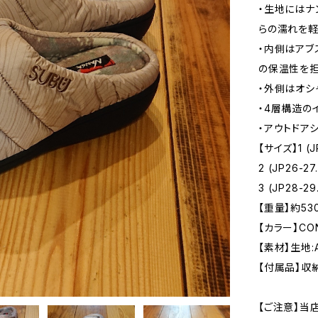
・生地にはナ
らの濡れを
・内側はアブ
の保温性を
・外側はオシ
・4層構造の
・アウトドア
【サイズ】1 (J
2 (JP26-27
3 (JP28-29
【重量】約53
【カラー】CO
【素材】生地:
【付属品】収
【ご注意】当