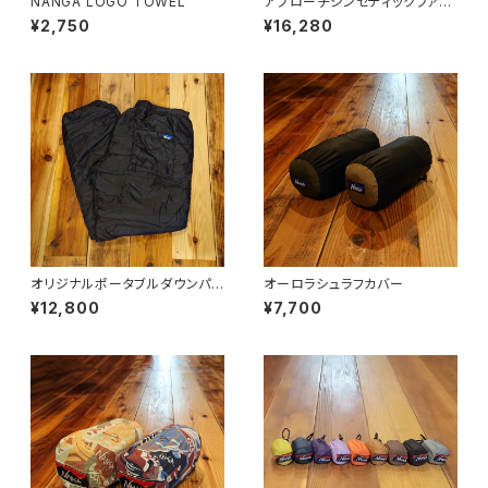
NANGA LOGO TOWEL
アプローチシンセティックファイ
バー800
¥2,750
¥16,280
オリジナルポータブルダウンパン
オーロラシュラフカバー
ツ
¥12,800
¥7,700