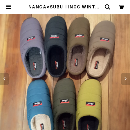
NANGA×SUBU HINOC WINTER
SANDAL | THE MANIANS