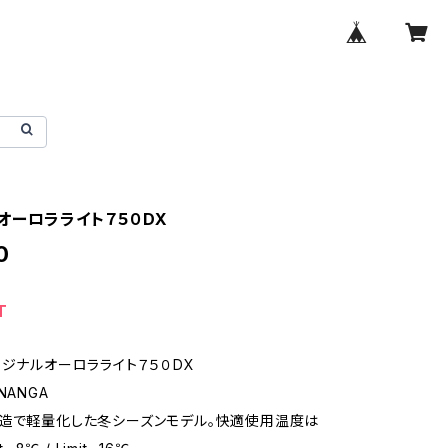
オーロラライト７５０DX
0
T
リジナルオーロラライト７５０DX
NANGA
造で軽量化した冬シーズンモデル。快適使用温度は