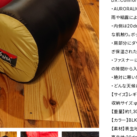
DX：Comfort
・AUROR
雨や結露によ
・内側は20
な肌触り。ボ
・肩部分にダ
ぎ保温され
・ファスナー
の隙間から入
・絶対に寒い
・どんな天候
【サイズ】レギ
収納サイズ:φ
【重量】約1,3
【カラー】BLK
【素材】表生地