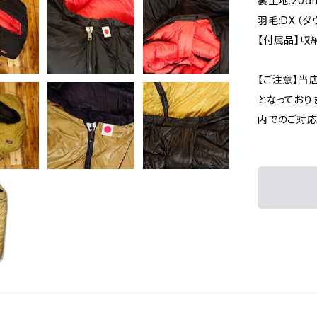
裏生地:20d
羽毛:DX（ダウ
【付属品】収
【ご注意】当
となっており
内でのご対応