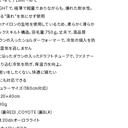
 -8℃ / Limit -16℃
ALIGHTで、極薄で軽量でありながらも、優れた耐水性。
る”濡れ”を気にせず使用
dnナイロンの生地を使用しているため、柔らかく滑らか
ックスキルト構造。羽毛量:750ｇ。丈夫で、高品質
ウンの入ったショルダーウォーマーで、冷気の侵入を防
た空気を逃しません
に沿ったダウンの入ったドラフトチューブで、ファスナー
り込む冷気を防ぎ、保温力を向上。
思いをしたくない。快適に寝たい
にも対応できる
ュラーサイズ（180cm対応）
20×40cm
00g
（裏RED）,COYOTE（裏BLK）
:20dnオーロラライト