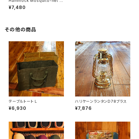
Hammock Mosquito-net J
UNGLE
¥7,480
その他の商品
テーブルトート L
ハリケーンランタンD78ブラス
¥6,930
¥7,876