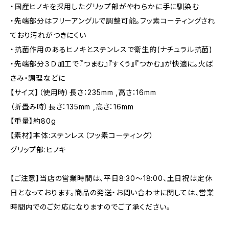
・国産ヒノキを採用したグリップ部がやわらかに手に馴染む
・先端部分はフリーアングルで調整可能。フッ素コーティングされ
ており汚れがつきにくい
・抗菌作用のあるヒノキとステンレスで衛生的(ナチュラル抗菌)
・先端部分３Ｄ加工で『つまむ』『すくう』『つかむ』が快適に。火ば
さみ・調理などに
【サイズ】（使用時）長さ：235mm ,高さ：16mm
（折畳み時）長さ：135mm ,高さ：16mm
【重量】約80g
【素材】本体:ステンレス（フッ素コーティング）
グリップ部:ヒノキ
【ご注意】当店の営業時間は、平日8:30～18:00、土日祝は定休
日となっております。商品の発送・お問い合わせに関しては、営業
時間内でのご対応になりますのでご了承ください。