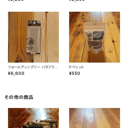
フォールディングソー バタフライ
Pペレット
ソー2
¥6,600
¥550
その他の商品