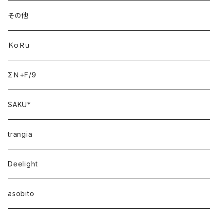
その他
ＫｏＲｕ
ΣＮ+F/9
SAKU*
trangia
Deelight
asobito