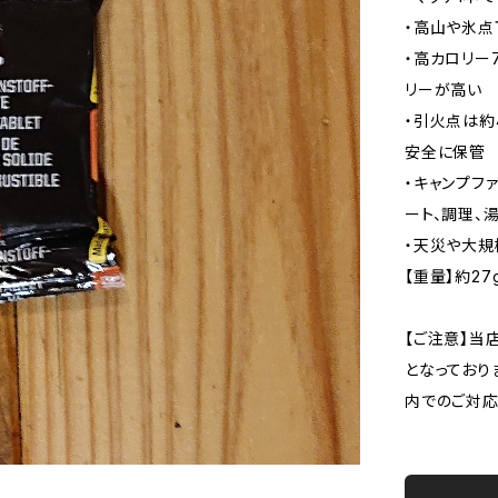
・高山や氷点
・高カロリー7
リーが高い
・引火点は約
安全に保管
・キャンプフ
ート、調理、
・天災や大規
【重量】約27
【ご注意】当
となっており
内でのご対応