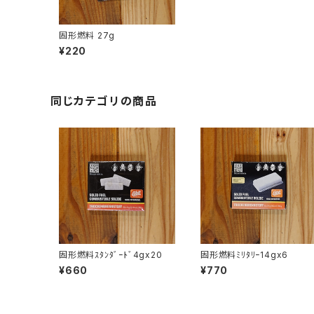
固形燃料 27g
¥220
同じカテゴリの商品
固形燃料ｽﾀﾝﾀﾞｰﾄﾞ4gx20
固形燃料ﾐﾘﾀﾘｰ14gx6
¥660
¥770