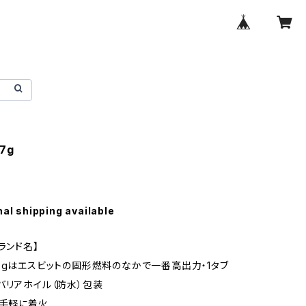
7g
nal shipping available
ランド名】
7gはエスビットの固形燃料のなかで一番高出力・1タブ
バリアホイル（防水）包装
で手軽に着火