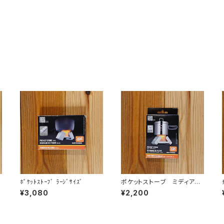
ﾎﾟｹｯﾄｽﾄｰﾌﾞ ﾗｰｼﾞｻｲｽﾞ
ポケットストーブ ミディア
ム ＷＳ
¥3,080
¥2,200