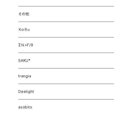
その他
ＫｏＲｕ
ΣＮ+F/9
SAKU*
trangia
Deelight
asobito