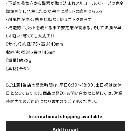
・下部の吸気穴から酸素が取り込まれアルコールストーブの完全
燃焼を促し発生した炎が完全にポットの底をとらえる
・耐風性が高く、熱を無駄なく使えゴトク要らず
・構造的にポットを載せる事で安定感が高まる。そして沸騰が早
い！軽い！寒くても大丈夫！！
【サイズ】約径175×高さ143mm
収納時：径34×長さ145mm
【重量】約32g
【素材】チタン
【ご注意】当店の営業時間は、平日8:30～18:00、土日祝は定休
日となっております。商品の発送・お問い合わせに関しては、営業
時間内でのご対応になりますのでご了承ください。
International shipping available
Add to cart