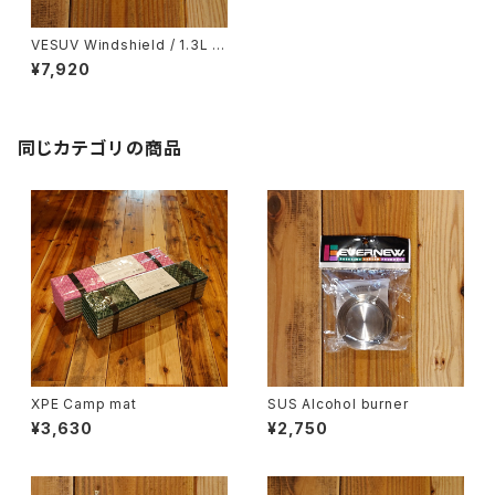
VESUV Windshield / 1.3L p
ot
¥7,920
同じカテゴリの商品
XPE Camp mat
SUS Alcohol burner
¥3,630
¥2,750