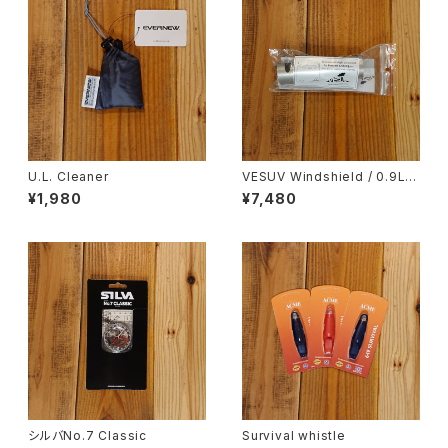
U.L. Cleaner
VESUV Windshield / 0.9L p
ot
¥1,980
¥7,480
シルバNo.7 Classic
Survival whistle