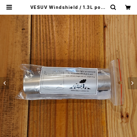
VESUV Windshield / 1.3L pot |
THE MANIANS