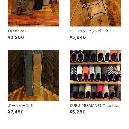
ODカンtoGO
ミニフラットパックポータブルグ
リル＆ファイヤーピット
¥2,200
¥5,940
ポールケース S
SUBU PERMANENT collecti
on
¥7,480
¥5,280