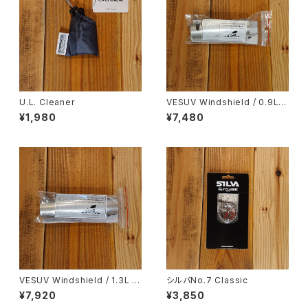
U.L. Cleaner
VESUV Windshield / 0.9L p
ot
¥1,980
¥7,480
VESUV Windshield / 1.3L p
シルバNo.7 Classic
ot
¥7,920
¥3,850