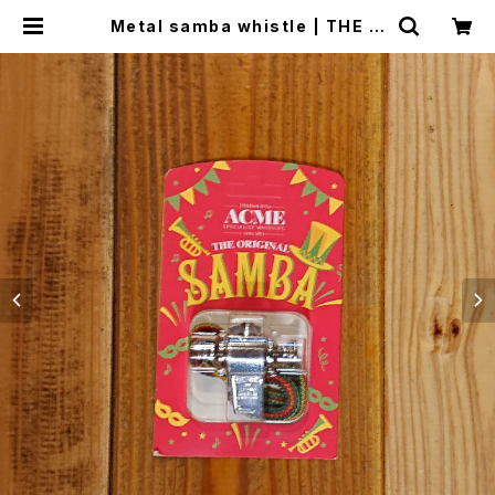
Metal samba whistle | THE M
ANIANS