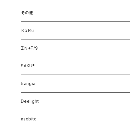
その他
ＫｏＲｕ
ΣＮ+F/9
SAKU*
trangia
Deelight
asobito