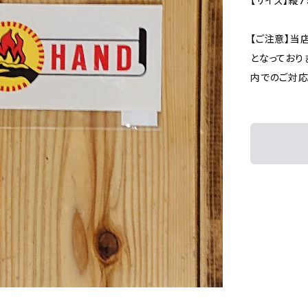
【サイズ】縦7
【ご注意】当
となっており
内でのご対応