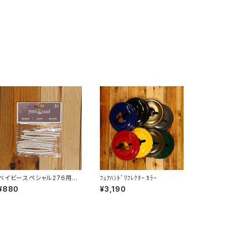
ベイビースペシャル276用ウ
ﾌｭｱﾊﾝﾄﾞﾘﾌﾚｸﾀｰ ｶﾗｰ
ィック 5本ｾｯﾄ
¥880
¥3,190