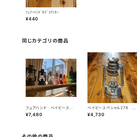
ﾌｭｱｰﾊﾝﾄﾞﾛｺﾞｽﾃｯｶｰ
¥440
同じカテゴリの商品
フュアハンド ベイビースペ
ベイビースペシャル276 ジ
シャル276
ンク
¥7,480
¥4,730
その他の商品