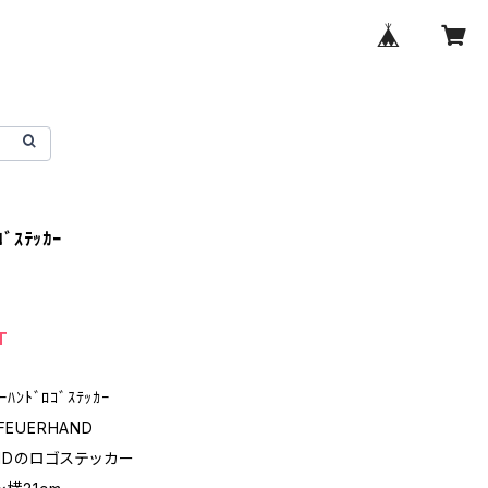
ｺﾞｽﾃｯｶｰ
T
ﾊﾝﾄﾞﾛｺﾞｽﾃｯｶｰ
FEUERHAND
ANDのロゴステッカー