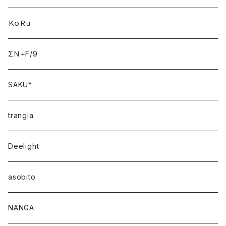
ＫｏＲｕ
ΣＮ+F/9
SAKU*
trangia
Deelight
asobito
NANGA