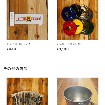
ﾌｭｱｰﾊﾝﾄﾞﾛｺﾞｽﾃｯｶｰ
ﾌｭｱﾊﾝﾄﾞﾘﾌﾚｸﾀｰ ｶﾗｰ
¥440
¥3,190
その他の商品