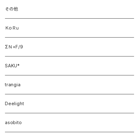
その他
ＫｏＲｕ
ΣＮ+F/9
SAKU*
trangia
Deelight
asobito