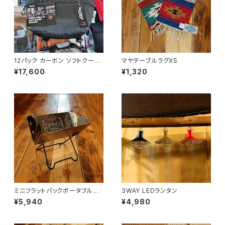
12パック カーボン ソフトクーラ
マヤテーブルラグXS
ー
¥17,600
¥1,320
ミニフラットパックポータブルグ
3WAY LEDランタン
リル＆ファイヤーピット
¥5,940
¥4,980