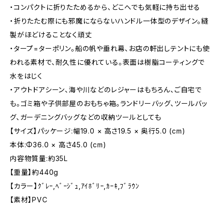
・コンパクトに折りたためるから、どこへでも気軽に持ち出せる
・折りたたむ際にも邪魔にならないハンドル一体型のデザイン。縫
製がほどけることなく頑丈
・タープ=ターポリン。船の帆や垂れ幕、お店の軒出しテントにも使
われる素材で、耐久性に優れている。表面は樹脂コーティングで
水をはじく
・アウトドアシーン、海や川などのレジャーはもちろん、ご自宅で
も。ゴミ箱や子供部屋のおもちゃ箱。ランドリーバッグ、ツールバッ
グ、ガーデニングバッグなどの収納ツールとしても
【サイズ】パッケージ:幅19.0 × 高さ19.5 × 奥行5.0 (cm)
本体:Φ36.0 × 高さ45.0 (cm)
内容物質量:約35L
【重量】約440g
【カラー】ｸﾞﾚｰ,ﾍﾞｰｼﾞｭ,ｱｲﾎﾞﾘｰ,ｶｰｷ,ﾌﾞﾗｳﾝ
【素材】PVC