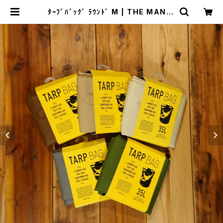
ﾀｰﾌﾟﾊﾞｯｸﾞ ﾗｳﾝﾄﾞ M | THE MANIA
NS