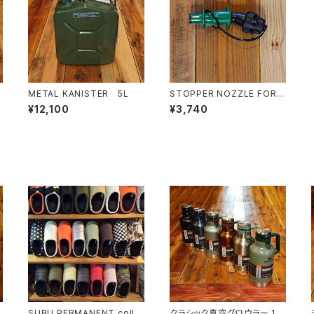
METAL KANISTER 5L
STOPPER NOZZLE FOR
OIL
¥12,100
¥3,740
SUBU PERMANENT colle
クラシック真空グロウラー 1.9