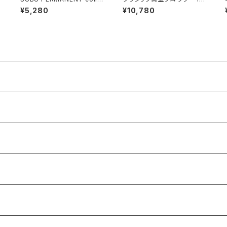
ction
L
¥5,280
¥10,780