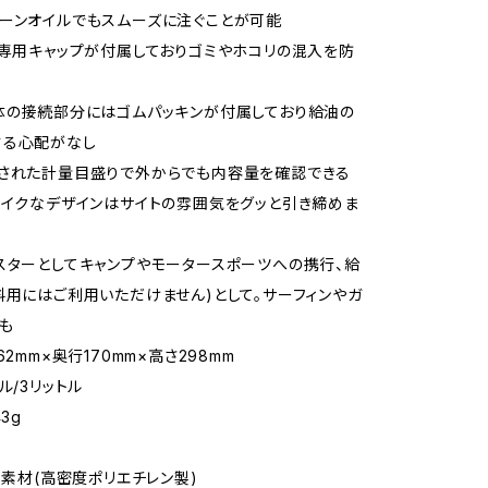
ーンオイルでもスムーズに注ぐことが可能
は専用キャップが付属しておりゴミやホコリの混入を防
体の接続部分にはゴムパッキンが付属しており給油の
する心配がなし
印された計量目盛りで外からでも内容量を確認できる
ライクなデザインはサイトの雰囲気をグッと引き締めま
スターとしてキャンプやモータースポーツへの携行、給
料用にはご利用いただけません)として。サーフィンやガ
も
62mm×奥行170mm×高さ298mm
ル/3リットル
3g
PE素材(高密度ポリエチレン製)