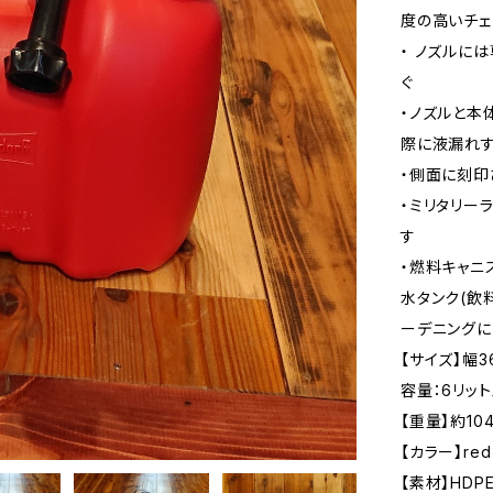
度の高いチェ
・ ノズルに
ぐ
・ノズルと本
際に液漏れ
・側面に刻
・ミリタリー
す
・燃料キャニ
水タンク(飲
ーデニングに
【サイズ】幅3
容量：6リット
【重量】約104
【カラー】red
【素材】HD