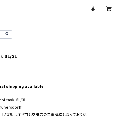
nk 6L/3L
nal shipping available
i tank 6L/3L
nersdorff
用ノズルは注ぎ口と空気穴の二重構造となっており粘