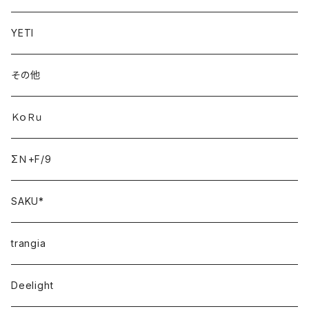
YETI
その他
ＫｏＲｕ
ΣＮ+F/9
SAKU*
trangia
Deelight