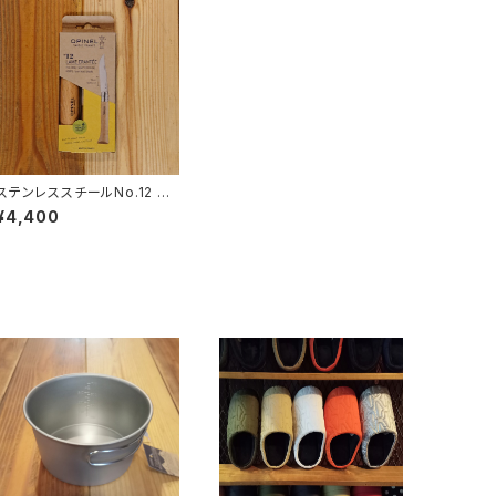
ステンレススチールNo.12 波
刃
¥4,400