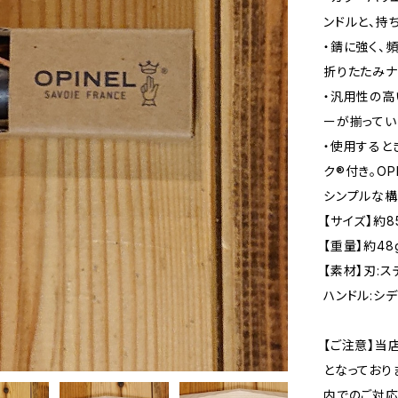
ンドルと、持
・錆に強く、
折りたたみナ
・汎用性の高
ーが揃ってい
・使用すると
ク®付き。O
シンプルな
【サイズ】約8
【重量】約48
【素材】刃:ス
ハンドル:シ
【ご注意】当
となっており
内でのご対応