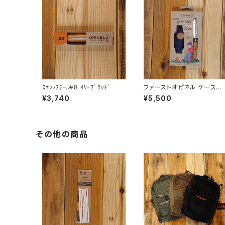
ｽﾃﾝﾚｽﾁｰﾙ#8 ｵﾘｰﾌﾞｳｯﾄﾞ
ファーストオピネル ケースセ
ト
¥3,740
¥5,500
その他の商品