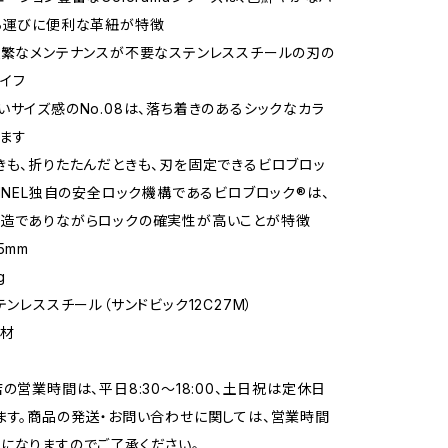
ち運びに便利な革紐が特徴
頻繁なメンテナンスが不要なステンレススチールの刃の
イフ
いサイズ感のNo.08は、落ち着きのあるシックなカラ
ます
きも、折りたたんだときも、刃を固定できるビロブロッ
PINEL独自の安全ロック機構であるビロブロック®は、
構造でありながらロックの確実性が高いことが特徴
5mm
g
テンレススチール（サンドビック12C27M）
デ材
店の営業時間は、平日8:30～18:00、土日祝は定休日
ます。商品の発送・お問い合わせに関しては、営業時間
になりますのでご了承ください。