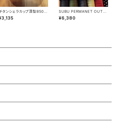
チタンシェラカップ深型850フ
SUBU PERMANET OUTLI
ォールドハンドル(メモリ付)
NE
¥3,135
¥6,380