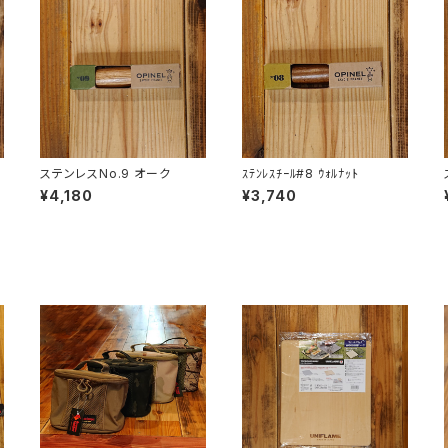
ッ
ステンレスNo.9 オーク
ｽﾃﾝﾚｽﾁｰﾙ#8 ｳｫﾙﾅｯﾄ
¥4,180
¥3,740