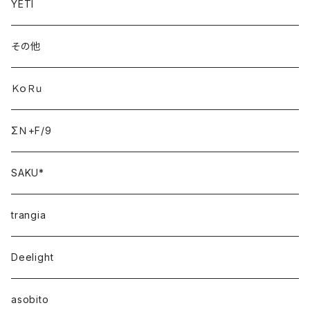
YETI
その他
ＫｏＲｕ
ΣＮ+F/9
SAKU*
trangia
Deelight
asobito