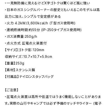
・一見無防備に見えるけどX字ゴトクは驚くほど風に強い
・日本のガスシングルバーナーの歴史ともいえるこのモデルは高
出力に加え、シンプルで安定感がある
・火力 4.2kW/3,600kcal/h (T型ガス使用時)
・連続燃焼時間:約55分 (IP-250タイプガス使用時)
・ガス消費量:250g/h
・点火方式 圧電点火装置付
【サイズ】ゴトク径：120mm
収納サイズ：10.7×10.7×5.9cm
【重量】253g
【素材】ステンレス鋼
【付属品】ナイロンスタッフバッグ
【ご注意】
・圧電点火装置は高所や低温ではうまく機能しないことがありま
す。実際の山行やキャンプでは必ず予備のマッチやライター (電子