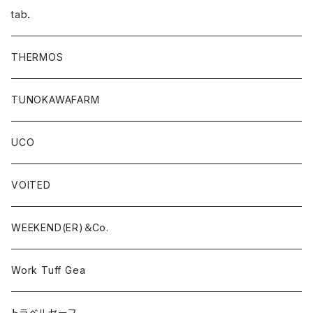
tab．
THERMOS
TUNOKAWAFARM
UCO
VOITED
WEEKEND(ER)＆Co.
Work Tuff Gea
トラベルセーフ