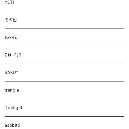
YETI
その他
ＫｏＲｕ
ΣＮ+F/9
SAKU*
trangia
Deelight
asobito