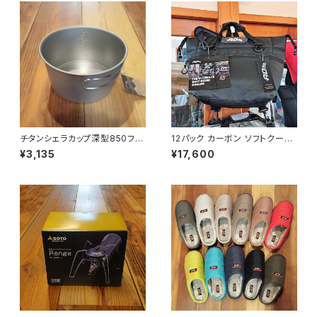
チタンシェラカップ深型850フォ
12パック カーボン ソフトクーラ
ールドハンドル(メモリ付)
ー
¥3,135
¥17,600