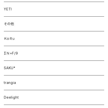
YETI
その他
ＫｏＲｕ
ΣＮ+F/9
SAKU*
trangia
Deelight