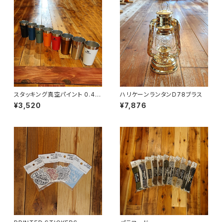
スタッキング真空パイント 0.47
ハリケーンランタンD78ブラス
L
¥3,520
¥7,876