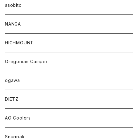
asobito
NANGA
HIGHMOUNT
Oregonian Camper
ogawa
DIETZ
AO Coolers
Snugpak