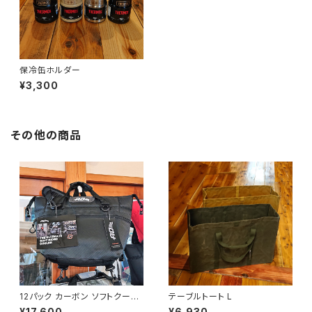
保冷缶ホルダー
¥3,300
その他の商品
12パック カーボン ソフトクーラ
テーブルトート L
ー
¥17,600
¥6,930