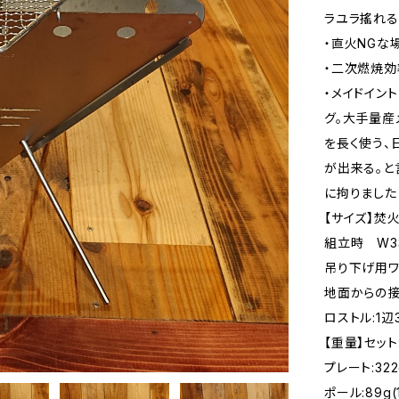
ラユラ搖れ
・直火NGな
・二次燃焼
・メイドイン
グ。大手量産
を長く使う、
が出来る。と
に拘りました
【サイズ】焚火
組立時 W33.
吊り下げ用ワ
地面からの接
ロストル:1辺3
【重量】セット
プレート:322
ポール:89g(