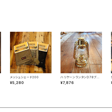
メッシュシェード200
ハリケーンランタンD78ブラ
ス
¥5,280
¥7,876