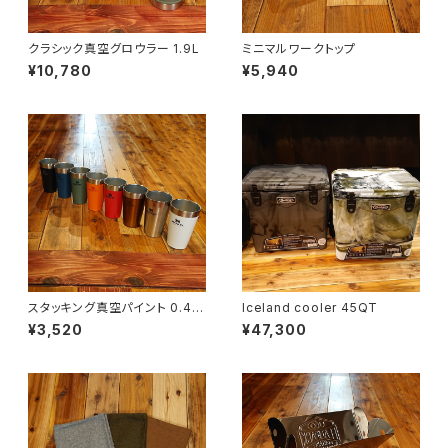
クラシック真空グロウラー 1.9L
ミニマルワークトップ
¥10,780
¥5,940
スタッキング真空パイント 0.47
Iceland cooler 45QT
L
¥3,520
¥47,300