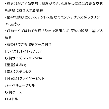
・熱を逃がさず効率的に調理ができ、なおかつ燃焼に必要な空気
を適度に取り入れる構造
・堅牢で錆びにくいステンレス製なのでメンテナンスがラクチン
で、長持ち
・収納サイズはわずか厚さ5cmで嵩張らず、荷物の隙間に差し:込
める
・肩掛けできる収納ケース付き
【サイズ】51×41×37.5cm
収納サイズ:51×41×5cm
【重量】4.3kｇ
【素材】ステンレス
【付属品】ファイヤーピット
バーベキューグリル
収納ケース
ロストル