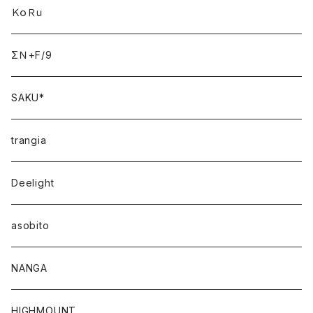
ＫｏＲｕ
ΣＮ+F/9
SAKU*
trangia
Deelight
asobito
NANGA
HIGHMOUNT