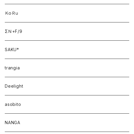
ＫｏＲｕ
ΣＮ+F/9
SAKU*
trangia
Deelight
asobito
NANGA