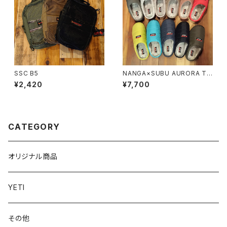
SSC B5
NANGA×SUBU AURORA TE
X WINTER SANDAL
¥2,420
¥7,700
CATEGORY
オリジナル商品
YETI
その他