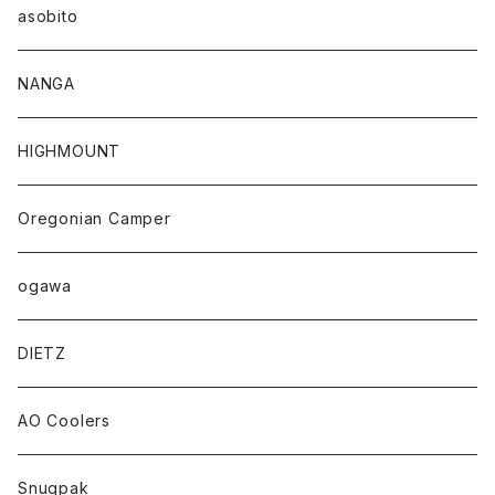
asobito
NANGA
HIGHMOUNT
Oregonian Camper
ogawa
DIETZ
AO Coolers
Snugpak