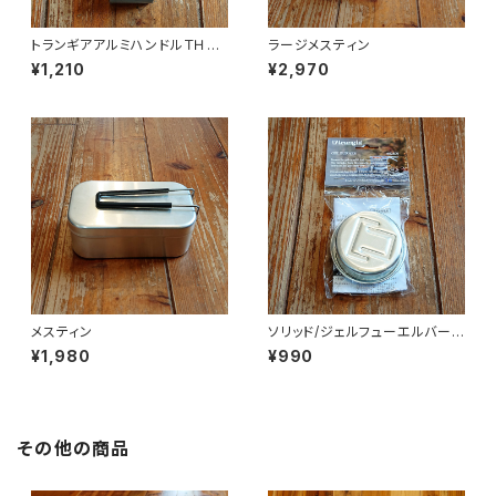
トランギアアルミハンドルＴＨ２
ラージメスティン
５
¥1,210
¥2,970
メスティン
ソリッド/ジェルフューエルバーナ
ー
¥1,980
¥990
その他の商品