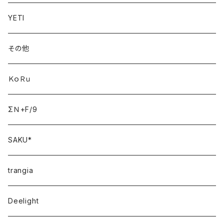
YETI
その他
ＫｏＲｕ
ΣＮ+F/9
SAKU*
trangia
Deelight