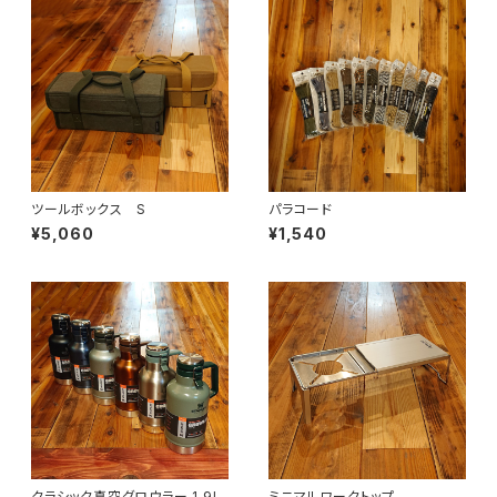
ツールボックス S
パラコード
¥5,060
¥1,540
クラシック真空グロウラー 1.9L
ミニマルワークトップ