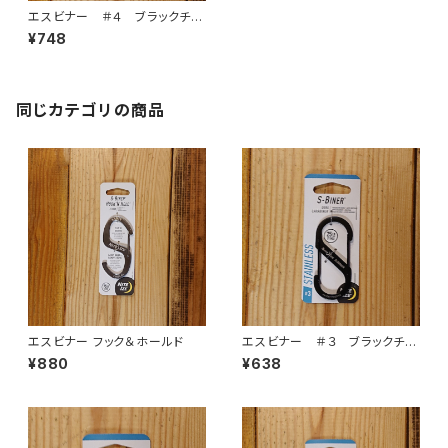
エスビナー ＃４ ブラックチタ
ン
¥748
同じカテゴリの商品
エスビナー フック＆ホールド
エスビナー ＃３ ブラックチタ
ン
¥880
¥638