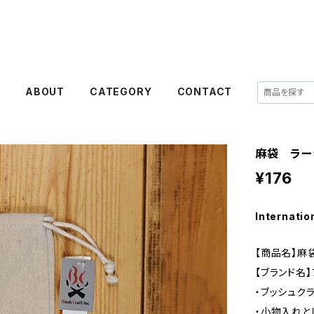
E
ABOUT
CATEGORY
CONTACT
麻袋 ラー
¥176
Internatio
【商品名】麻
【ブランド名
・ブッシュク
・小物入れと