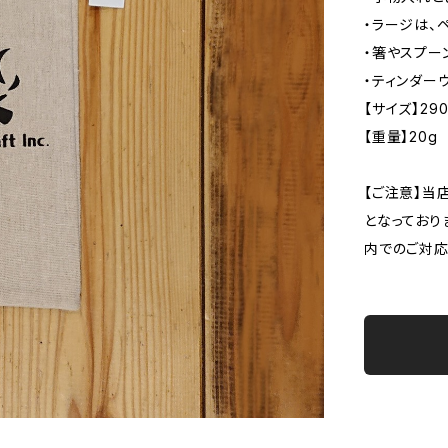
・ラージは、
・箸やスプー
・ティンダー
【サイズ】290
【重量】20g
【ご注意】当
となっており
内でのご対応