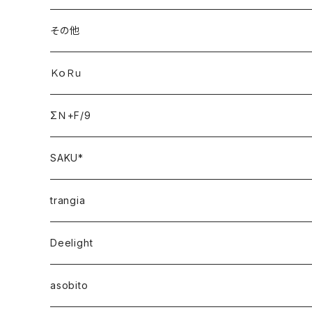
その他
ＫｏＲｕ
ΣＮ+F/9
SAKU*
trangia
Deelight
asobito