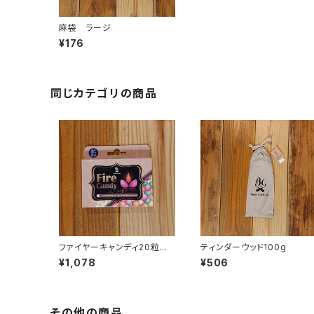
麻袋 ラージ
¥176
同じカテゴリの商品
ファイヤーキャンディ20粒入
ティンダーウッド100g
り
¥1,078
¥506
その他の商品