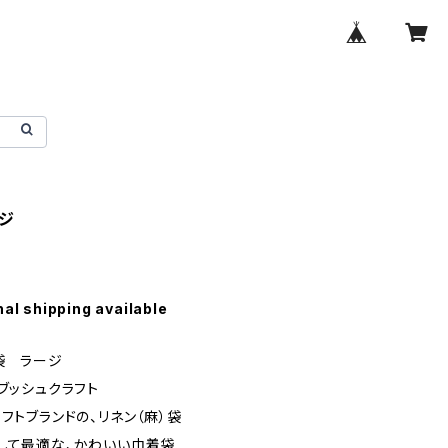
ジ
nal shipping available
袋 ラージ
】ブッシュクラフト
ラフトブランドの、リネン（麻）袋
して最適な、かわいい巾着袋