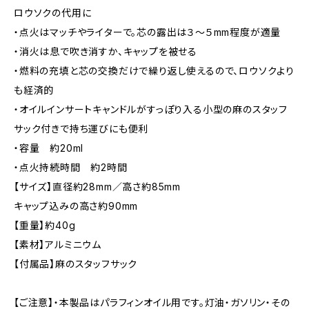
ロウソクの代用に
・点火はマッチやライターで。芯の露出は３～５mm程度が適量
・消火は息で吹き消すか、キャップを被せる
・燃料の充填と芯の交換だけで繰り返し使えるので、ロウソクより
も経済的
・オイルインサートキャンドルがすっぽり入る小型の麻のスタッフ
サック付きで持ち運びにも便利
・容量 約20ml
・点火持続時間 約2時間
【サイズ】直径約28mm／高さ約85mm
キャップ込みの高さ約90mm
【重量】約40g
【素材】アルミニウム
【付属品】麻のスタッフサック
【ご注意】・本製品はパラフィンオイル用です。灯油・ガソリン・その