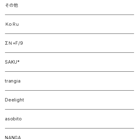
その他
ＫｏＲｕ
ΣＮ+F/9
SAKU*
trangia
Deelight
asobito
NANGA