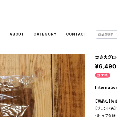
E
ABOUT
CATEGORY
CONTACT
焚き火グロ
¥6,490
残り1点
Internatio
【商品名】焚
【ブランド名
・肘まで保護