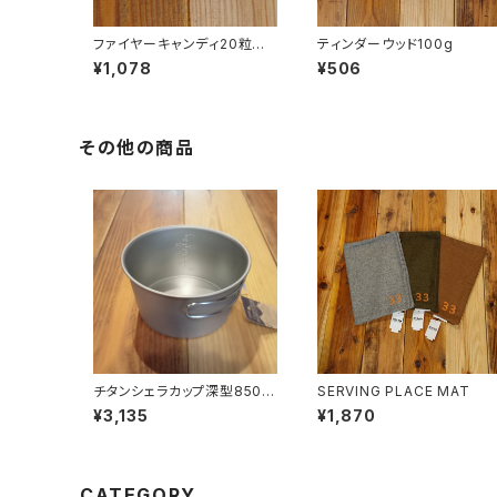
ファイヤーキャンディ20粒入
ティンダーウッド100g
り
¥1,078
¥506
その他の商品
チタンシェラカップ深型850フ
SERVING PLACE MAT
ォールドハンドル(メモリ付)
¥3,135
¥1,870
CATEGORY