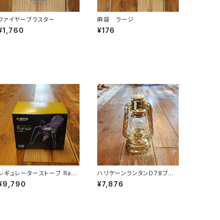
ファイヤーブラスター
麻袋 ラージ
¥1,760
¥176
レギュレーターストーブ Rang
ハリケーンランタンD78ブラ
e
ス
¥9,790
¥7,876